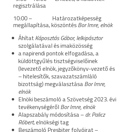
regisztrálása
10:00 – Határozatképesség
megállapítása, köszöntés
Bor Imre, elnök
Áhítat
Káposztás Gábor, lelkipásztor
szolgálatával és imaközösség
a napirendi pontok elfogadása, a
küldöttgyűlés tisztségviselőinek
(levezető elnök, jegyzőkönyv-vezető és
– hitelesítők, szavazatszámláló
bizottság) megválasztása
Bor Imre,
elnök
Elnöki beszámoló a Szövetség 2023. évi
tevékenységéről
Bor Imre, elnök
Alapszabály módosítása –
dr. Palicz
Róbert
, elnökségi tag
Beszámoló Presbiter folyóirat –