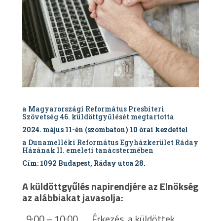
a Magyarországi Református Presbiteri
Szövetség 46. küldöttgyűlését megtartotta
2024. május 11-én (szombaton) 10 órai kezdettel
a Dunamelléki Református Egyházkerület Ráday
Házának II. emeleti tanácstermében
Cím: 1092 Budapest, Ráday utca 28.
A küldöttgyűlés napirendjére az Elnökség
az alábbiakat javasolja:
9:00 – 10:00 Érkezés, a küldöttek