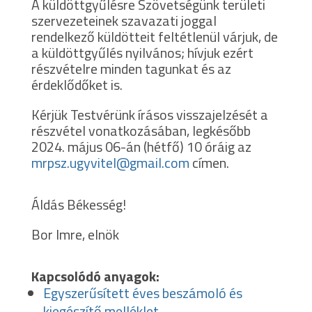
A küldöttgyűlésre Szövetségünk területi
szervezeteinek szavazati joggal
rendelkező küldötteit feltétlenül várjuk, de
a küldöttgyűlés nyilvános; hívjuk ezért
részvételre minden tagunkat és az
érdeklődőket is.
Kérjük Testvérünk írásos visszajelzését a
részvétel vonatkozásában, legkésőbb
2024. május 06-án (hétfő) 10 óráig az
mrpsz.ugyvitel@gmail.com
címen.
Áldás Békesség!
Bor Imre, elnök
Kapcsolódó anyagok:
Egyszerűsített éves beszámoló és
kiegészítő melléklet