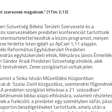
get szereznek maguknak.” (1Tim 3,13)
ri Szövetség Békési Területi Szervezete és a
 szervezésében presbiteri konferenciát tartottunk
tentisztelettel kezdtük a közös programot, melyen
 hirdette Isten igéjét az ApCsel 1,11 alapján.
léki Református Egyházkerület Presbiteri
ndrás egyházkerületi elnök, Mészáros János Érmelléki
i Sándor Aradi Presbiteri Szövetségi elnökök, akik
 testvéreket. Zenei szolgálattal voltak jelen
gramot a Sinka István Művelődési Központban
uk dr. Szalai Zsolt közgazdász, szentendrei főgondnok
 presbiteri szolgálat kihívásai a 21. században”
sbitériumok bibliai alapú elhívására, valamint részlete
nek a funkcióit: a presbiter egy személyben sáfár, pás
csoportos beszélgetéseket tartottunk, amely után a