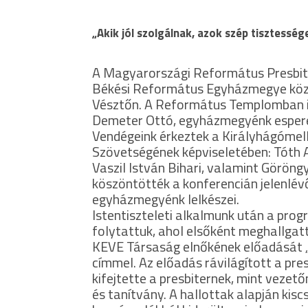
„Akik jól szolgálnak, azok szép tisztessé
A Magyarországi Református Presbite
Békési Református Egyházmegye közös
Vésztőn. A Református Templomban is
Demeter Ottó, egyházmegyénk esperese
Vendégeink érkeztek a Királyhágómel
Szövetségének képviseletében: Tóth A
Vaszil István Bihari, valamint Göröngy
köszöntötték a konferencián jelenlévő
egyházmegyénk lelkészei.
Istentiszteleti alkalmunk után a pro
folytattuk, ahol elsőként meghallgatt
KEVE Társaság elnőkének előadását „A
címmel. Az előadás rávilágított a pre
kifejtette a presbiternek, mint vezető
és tanítvány. A hallottak alapján kis