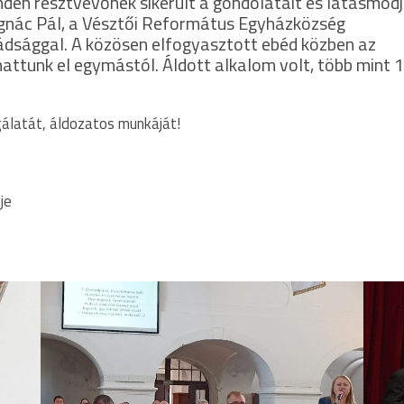
inden résztvevőnek sikerült a gondolatait és látásmód
 Ignác Pál, a Vésztői Református Egyházközség
mádsággal. A közösen elfogyasztott ebéd közben az
hattunk el egymástól. Áldott alkalom volt, több mint 
gálatát, áldozatos munkáját!
je