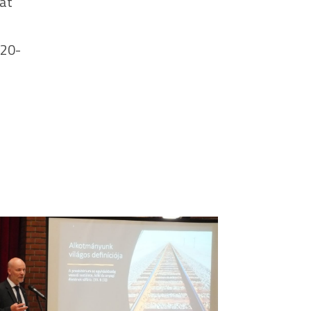
ját
120-