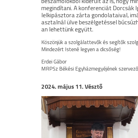
beszámolókból kiderült az is, hogy m
megindítani. A konferenciát Dorcsák
lelkipásztora zárta gondolataival, i
asztalnál ülve beszélgetéssel búcsúz
an lehettünk együtt.
Köszönjük a szolgálattevők és segítők szol
Mindezért Istené legyen a dicsőség!
Erdei Gábor
MRPSz Békési Egyházmegyéjének szervező
2024. május 11. Vésztő