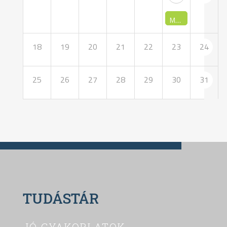
MRPSZ Küldöttgyűlés
18
19
20
21
22
23
24
25
26
27
28
29
30
31
TUDÁSTÁR
JÓ GYAKORLATOK