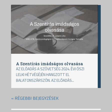
A Szentírás imádságos olvasása
AZ ELŐADÁS A SZÖVETSÉG 2024. ÉVI ŐSZI
LELKI HÉTVÉGÉJÉN HANGZOTT EL
BALATONSZÁRSZÓN. AZ ELŐADÁS...
« RÉGEBBI BEJEGYZÉSEK