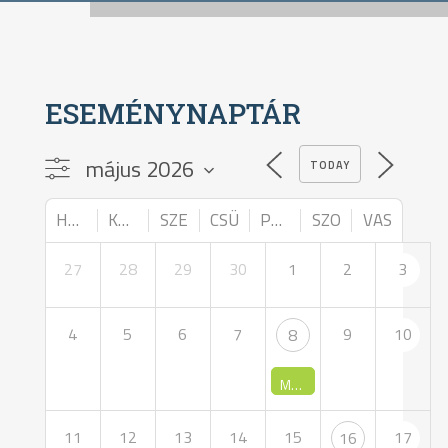
ESEMÉNYNAPTÁR
TODAY
HÉT
KED
SZE
CSÜ
PÉN
SZO
VAS
27
28
29
30
1
2
3
4
5
6
7
9
10
8
Május 8-án búcsúztatják Ritoók Zsigmondot
11
12
13
14
15
17
16