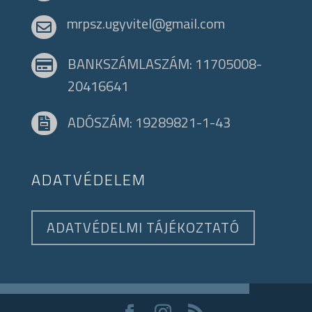
mrpsz.ugyvitel@gmail.com

BANKSZÁMLASZÁM: 11705008-

20416641
ADÓSZÁM: 19289821-1-43

ADATVÉDELEM
ADATVÉDELMI TÁJÉKOZTATÓ