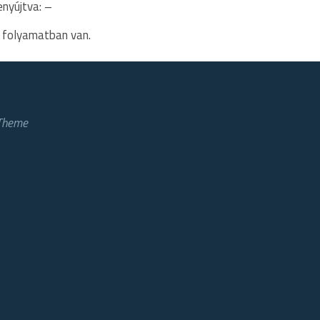
nyújtva: –
: folyamatban van.
 Theme