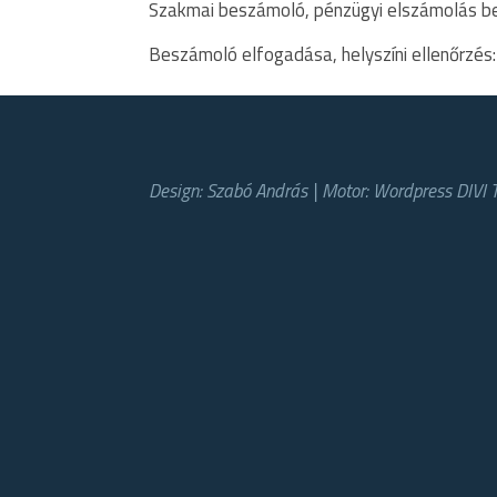
Szakmai beszámoló, pénzügyi elszámolás be
Beszámoló elfogadása, helyszíni ellenőrzés
Design: Szabó András | Motor: Wordpress DIVI