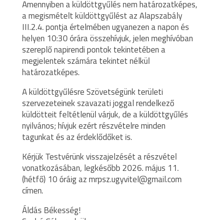
Amennyiben a küldöttgyűlés nem határozatképes,
a megismételt küldöttgyűlést az Alapszabály
III.2.4. pontja értelmében ugyanezen a napon és
helyen 10:30 órára összehívjuk, jelen meghívóban
szereplő napirendi pontok tekintetében a
megjelentek számára tekintet nélkül
határozatképes.
A küldöttgyűlésre Szövetségünk területi
szervezeteinek szavazati joggal rendelkező
küldötteit feltétlenül várjuk, de a küldöttgyűlés
nyilvános; hívjuk ezért részvételre minden
tagunkat és az érdeklődőket is.
Kérjük Testvérünk visszajelzését a részvétel
vonatkozásában, legkésőbb 2026. május 11.
(hétfő) 10 óráig az mrpsz.ugyvitel@gmail.com
címen.
Áldás Békesség!