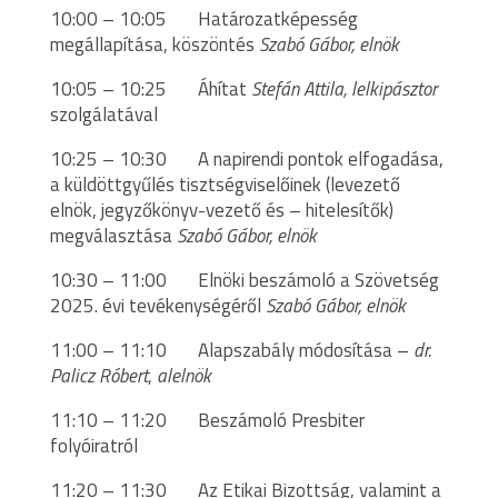
10:00 – 10:05 Határozatképesség
megállapítása, köszöntés
Szabó Gábor, elnök
10:05 – 10:25 Áhítat
Stefán Attila, lelkipásztor
szolgálatával
10:25 – 10:30 A napirendi pontok elfogadása,
a küldöttgyűlés tisztségviselőinek (levezető
elnök, jegyzőkönyv-vezető és – hitelesítők)
megválasztása
Szabó Gábor, elnök
10:30 – 11:00 Elnöki beszámoló a Szövetség
2025. évi tevékenységéről
Szabó Gábor, elnök
11:00 – 11:10 Alapszabály módosítása –
dr.
Palicz Róbert
,
alelnök
11:10 – 11:20 Beszámoló Presbiter
folyóiratról
11:20 – 11:30 Az Etikai Bizottság, valamint a