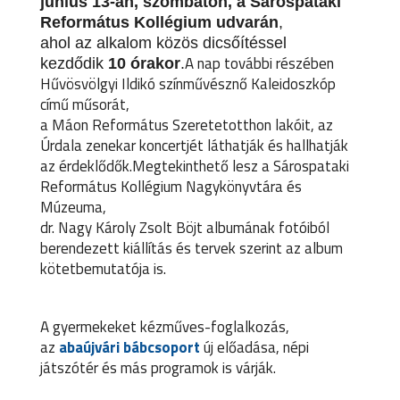
június 13-án, szombaton, a Sárospataki
Református Kollégium udvarán
,
ahol az alkalom közös dicsőítéssel
A nap további részében
kezdődik
10 órakor
.
Hűvösvölgyi Ildikó színművésznő Kaleidoszkóp
című műsorát,
a Máon Református Szeretetotthon lakóit, az
Úrdala zenekar koncertjét láthatják és hallhatják
az érdeklődők.Megtekinthető lesz a Sárospataki
Református Kollégium Nagykönyvtára és
Múzeuma,
dr. Nagy Károly Zsolt Böjt albumának fotóiból
berendezett kiállítás és tervek szerint az album
kötetbemutatója is.
A gyermekeket kézműves-foglalkozás,
az
abaújvári bábcsoport
új előadása, népi
játszótér és más programok is várják.