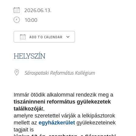
2026.06.13.
10:00
ADD TO CALENDAR
Download ICS
Google Calendar
HELYSZÍN
Sárospataki Református Kollégium
Immár ötödik alkalommal rendezik meg a
tiszáninneni református gyülekezetek
találkozójá
t,
amelyre szeretettel várják a lelkipásztorok
mellett az
egyházkerület
gyülekezeteinek
tagjait is